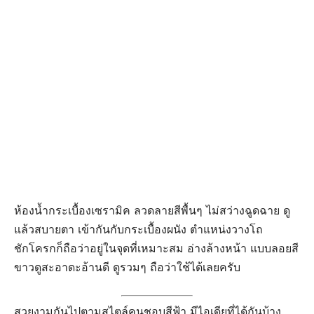
ห้องน้ำกระเบื้องเซรามิค ลวดลายสีพื้นๆ ไม่สว่างฉูดฉาย ดู
แล้วสบายตา เข้ากันกับกระเบื้องผนัง ตำแหน่งวางโถ
ชักโครกก็ถือว่าอยู่ในจุดที่เหมาะสม อ่างล้างหน้า แบบลอยสี
ขาวดูสะอาดะอ้านดี ดูรวมๆ ถือว่าใช้ได้เลยครับ
สวยงามกันไปตามสไตล์คนชอบสีฟ้า มีไอเดียที่ได้กันบ้าง