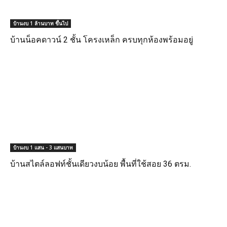
บ้านงบ 1 ล้านบาท ขึ้นไป
บ้านน็อคดาวน์ 2 ชั้น โครงเหล็ก ครบทุกห้องพร้อมอยู่
บ้านงบ 1 แสน - 3 แสนบาท
บ้านสไตล์ลอฟท์ชั้นเดียวงบน้อย พื้นที่ใช้สอย 36 ตรม.