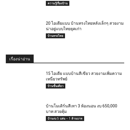
ความรู้เรื่องบ้าน
20 ไอเดียแบบ บ้านทรงไทยหลังเล็กๆ สวยงาม
น่าอยู่แบบไทยยุคเก่า
บ้านทรงไทย
เรื่องน่าอ่าน
15 ไอเดีย แบบบ้านสีเขียว สวยงามเพิ่มความ
เหนี่ยวทรัพย์
บ้านชั้นเดียว
บ้านโมเดิร์นสีเทา 3 ห้องนอน งบ 650,000
บาท สวยคุ้ม
บ้านงบ 5 แสน – 1 ล้านบาท