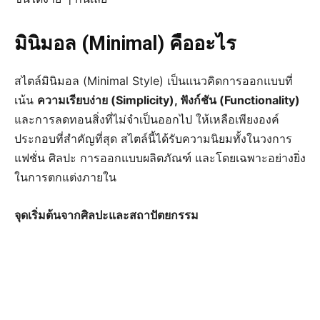
มินิมอล (Minimal) คืออะไร
สไตล์มินิมอล (Minimal Style) เป็นแนวคิดการออกแบบที่
เน้น
ความเรียบง่าย (Simplicity), ฟังก์ชัน (Functionality)
และการลดทอนสิ่งที่ไม่จำเป็นออกไป ให้เหลือเพียงองค์
ประกอบที่สำคัญที่สุด สไตล์นี้ได้รับความนิยมทั้งในวงการ
แฟชั่น ศิลปะ การออกแบบผลิตภัณฑ์ และโดยเฉพาะอย่างยิ่ง
ในการตกแต่งภายใน
จุดเริ่มต้นจากศิลปะและสถาปัตยกรรม