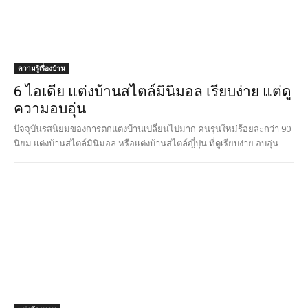
ความรู้เรื่องบ้าน
6 ไอเดีย แต่งบ้านสไตล์มินิมอล เรียบง่าย แต่ดู
ความอบอุ่น
ปัจจุบันรสนิยมของการตกแต่งบ้านเปลี่ยนไปมาก คนรุ่นใหม่ร้อยละกว่า 90
นิยม แต่งบ้านสไตล์มินิมอล หรือแต่งบ้านสไตล์ญี่ปุ่น ที่ดูเรียบง่าย อบอุ่น