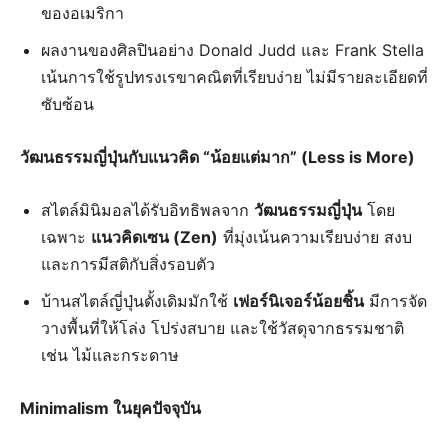
ของอเมริกา
ผลงานของศิลปินอย่าง Donald Judd และ Frank Stella
เน้นการใช้รูปทรงเรขาคณิตที่เรียบง่าย ไม่มีรายละเอียดที่
ซับซ้อน
วัฒนธรรมญี่ปุ่นกับแนวคิด “น้อยแต่มาก” (Less is More)
สไตล์มินิมอลได้รับอิทธิพลจาก
วัฒนธรรมญี่ปุ่น
โดย
เฉพาะ
แนวคิดเซน (Zen)
ที่มุ่งเน้นความเรียบง่าย สงบ
และการมีสติกับสิ่งรอบตัว
บ้านสไตล์ญี่ปุ่นดั้งเดิมมักใช้
เฟอร์นิเจอร์น้อยชิ้น
มีการจัด
วางพื้นที่ให้โล่ง โปร่งสบาย และใช้วัสดุจากธรรมชาติ
เช่น ไม้และกระดาษ
Minimalism ในยุคปัจจุบัน