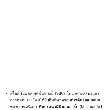
สไตล์มินิมอลเกิดขึ้นช่วงปี 1960s ในแวดวงศิลปะและ
การออกแบบ โดยได้รับอิทธิพลจาก
แนวคิด Bauhaus
ของเยอรมนีและ
ศิลปะแนวมินิมอลอาร์ต
(Minimal Art)