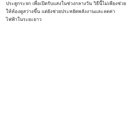
ประตูกระจก เพื่อเปิดรับแสงในช่วงกลางวัน วิธีนี้ไม่เพียงช่วย
ให้ห้องดูสว่างขึ้น แต่ยังช่วยประหยัดพลังงานและลดค่า
ไฟฟ้าในระยะยาว