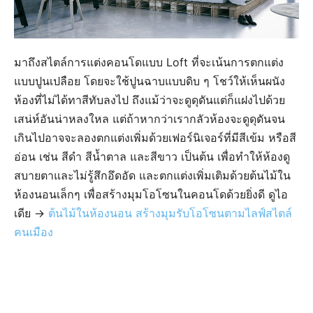
มาถึงสไตล์การแต่งคอนโดแบบ Loft ที่จะเน้นการตกแต่ง
แบบปูนเปลือย โดยจะใช้ปูนฉาบแบบดิบ ๆ โชว์ให้เห็นผนัง
ห้องที่ไม่ได้ทาสีทับลงไป ถึงแม้ว่าจะดูดุดันแต่ก็แฝงไปด้วย
เสน่ห์อันน่าหลงใหล แต่ถ้าหากว่าเรากลัวห้องจะดูดุดันจน
เกินไปอาจจะลองตกแต่งเพิ่มด้วยเฟอร์นิเจอร์ที่มีสีเข้ม หรือสี
อ่อน เช่น สีดำ สีน้ำตาล และสีขาว เป็นต้น เพื่อทำให้ห้องดู
สบายตาและไม่รู้สึกอึดอัด และตกแต่งเพิ่มเติมด้วยต้นไม้ใน
ห้องนอนเล็กๆ เพื่อสร้างมุมโอโซนในคอนโดด้วยยิ่งดี ดูไอ
เดีย ->
ต้นไม้ในห้องนอน สร้างมุมรับโอโซนตามไลฟ์สไตล์
คนเมือง