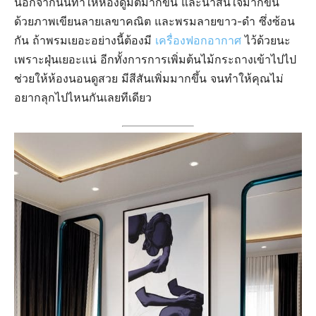
นอกจากนั้นทำให้ห้องดูมิติมากขึ้น และน่าสนใจมากขึ้น
ด้วยภาพเขียนลายเลขาคณิต และพรมลายขาว-ดำ ซึ่งซ้อน
กัน ถ้าพรมเยอะอย่างนี้ต้องมี
เครื่องฟอกอากาศ
ไว้ด้วยนะ
เพราะฝุ่นเยอะแน่ อีกทั้งการการเพิ่มต้นไม้กระถางเข้าไปไป
ช่วยให้ห้องนอนดูสวย มีสีสันเพิ่มมากขึ้น จนทำให้คุณไม่
อยากลุกไปไหนกันเลยทีเดียว