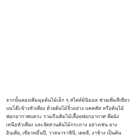
จากนั้นลองเพิ่มมุมต้นไม้เล็ก ๆ สไตล์มินิมอล ช่วยเพิ่มสีเขียว
บนโต๊ะข้างหัวเตียง ด้วยต้นไม้จิ๋วอย่าง แคคตัส หรือต้นไม้
ฟอกอากาศแคระ รวมถึงเติมไม้เลื้อยฟอกอากาศ ที่ผนัง
เหนือหัวเตียง และจัดสวนต้นไม้กระถาง อย่างเช่น ยาง
อินเดีย, เขียวหมื่นปี, วาสนาราชินี, เดหลี, งาช้าง เป็นต้น