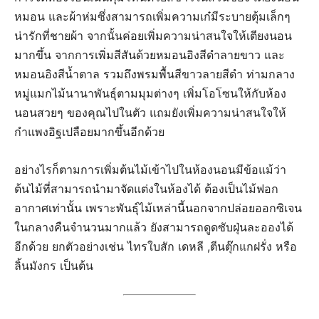
หมอน และผ้าห่มซึ่งสามารถเพิ่มความเก๋มีระบายตุ้มเล็กๆ
น่ารักที่ชายผ้า จากนั้นค่อยเพิ่มความน่าสนใจให้เตียงนอน
มากขึ้น จากการเพิ่มสีสันด้วยหมอนอิงสีดำลายขาว และ
หมอนอิงสีน้ำตาล รวมถึงพรมพื้นสีขาวลายสีดำ ท่ามกลาง
หมู่แมกไม้นานาพันธุ์ตามมุมต่างๆ เพิ่มโอโซนให้กับห้อง
นอนสวยๆ ของคุณไปในตัว แถมยังเพิ่มความน่าสนใจให้
กำแพงอิฐเปลือยมากขึ้นอีกด้วย
อย่างไรก็ตามการเพิ่มต้นไม้เข้าไปในห้องนอนมีข้อแม้ว่า
ต้นไม้ที่สามารถนำมาจัดแต่งในห้องได้ ต้องเป็นไม้ฟอก
อากาศเท่านั้น เพราะพันธุ์ไม้เหล่านี้นอกจากปล่อยออกซิเจน
ในกลางคืนจำนวนมากแล้ว ยังสามารถดูดซับฝุ่นละอองได้
อีกด้วย ยกตัวอย่างเช่น ไทรใบสัก เดหลี ,ตีนตุ๊กแกฝรั่ง หรือ
ลิ้นมังกร เป็นต้น