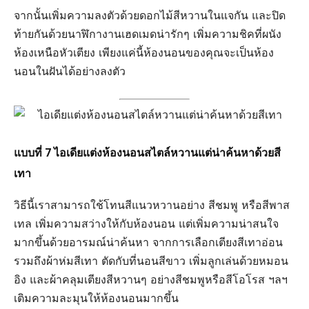
จากนั้นเพิ่มความลงตัวด้วยดอกไม้สีหวานในแจกัน และปิด
ท้ายกันด้วยนาฬิกางานเฮดเมดน่ารักๆ เพิ่มความชิคที่ผนัง
ห้องเหนือหัวเตียง เพียงแค่นี้ห้องนอนของคุณจะเป็นห้อง
นอนในฝันได้อย่างลงตัว
แบบที่ 7 ไอเดียแต่งห้องนอนสไตล์หวานแต่น่าค้นหาด้วยสี
เทา
วิธีนี้เราสามารถใช้โทนสีแนวหวานอย่าง สีชมพู หรือสีพาส
เทล เพิ่มความสว่างให้กับห้องนอน แต่เพิ่มความน่าสนใจ
มากขึ้นด้วยอารมณ์น่าค้นหา จากการเลือกเตียงสีเทาอ่อน
รวมถึงผ้าห่มสีเทา ตัดกับที่นอนสีขาว เพิ่มลูกเล่นด้วยหมอน
อิง และผ้าคลุมเตียงสีหวานๆ อย่างสีชมพูหรือสีโอโรส ฯลฯ
เติมความละมุนให้ห้องนอนมากขึ้น