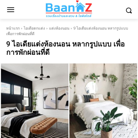
หน้าแรก
ไอเดียตกแต่ง
แต่งห้องนอน
9 ไอเดียแต่งห้องนอน หลากรูปแบบ
เพื่อการพักผ่อนที่ดี
9 ไอเดียแต่งห้องนอน หลากรูปแบบ เพื่อ
การพักผ่อนที่ดี