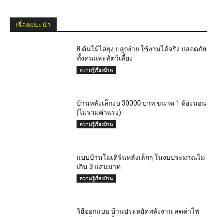
เรื่องแนะนำ
8 ต้นไม้ไล่ยุง ปลูกง่าย ใช้งานได้จริง ปลอดภัย
ทั้งคนและสัตว์เลี้ยง
ความรู้เรื่องบ้าน
บ้านหลังเล็กงบ 30000 บาท ขนาด 1 ห้องนอน
(ไม่รวมค่าแรง)
ความรู้เรื่องบ้าน
แบบบ้านโมเดิร์นหลังเล็กๆ ในงบประมาณไม่
เกิน 3 แสนบาท
ความรู้เรื่องบ้าน
วิธีออกแบบ บ้านประหยัดพลังงาน ลดค่าไฟ