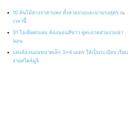
10 ต้นไม้ด่างราคาแพง ทั้งสวยงามและมาแรงสุดๆ ณ
เวลานี้
31 ไอเดียตกแต่ง ห้องนอนสีขาว ดูสะอาดสวยงามน่า
นอน
แต่งห้องนอนขนาดเล็ก 3×4 เมตร ให้เป็นระเบียบ เรียบ
ง่ายสไตล์มูจิ