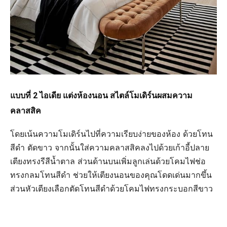
แบบที่ 2 ไอเดีย แต่งห้องนอน สไตล์โมเดิร์นผสมความ
คลาสสิค
โดยเน้นความโมเดิร์นไปที่ความเรียบง่ายของห้อง ด้วยโทน
สีดำ ตัดขาว จากนั้นใส่ความคลาสสิคลงไปด้วยเก้าอี้ปลาย
เตียงทรงรีสีน้ำตาล ส่วนด้านบนเพิ่มลูกเล่นด้วยโคมไฟช่อ
ทรงกลมโทนสีดำ ช่วยให้เตียงนอนของคุณโดดเด่นมากขึ้น
ส่วนหัวเตียงเลือกตัดโทนสีดำด้วยโคมไฟทรงกระบอกสีขาว