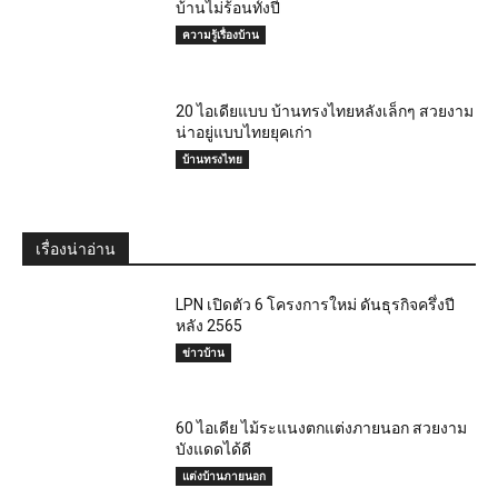
บ้านไม่ร้อนทั้งปี
ความรู้เรื่องบ้าน
20 ไอเดียแบบ บ้านทรงไทยหลังเล็กๆ สวยงาม
น่าอยู่แบบไทยยุคเก่า
บ้านทรงไทย
เรื่องน่าอ่าน
LPN เปิดตัว 6 โครงการใหม่ ดันธุรกิจครึ่งปี
หลัง 2565
ข่าวบ้าน
60 ไอเดีย ไม้ระแนงตกแต่งภายนอก สวยงาม
บังแดดได้ดี
แต่งบ้านภายนอก