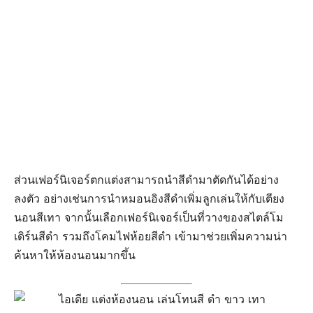
ส่วนเฟอร์นิเจอร์ตกแต่งสามารถนำสีดำมาตัดกันได้อย่าง
ลงตัว อย่างเช่นการนำหมอนอิงสีดำเพิ่มลูกเล่นให้กับเตียง
นอนสีเทา จากนั้นเลือกเฟอร์นิเจอร์เป็นที่วางของสไตล์โม
เดิร์นสีดำ รวมถึงโคมไฟห้อยสีดำ เข้ามาช่วยเพิ่มความน่า
ค้นหาให้ห้องนอนมากขึ้น