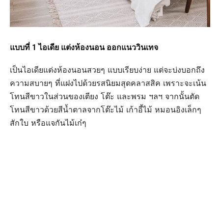
แบบที่ 1 ไอเดีย แต่งห้องนอน ออกแนววินเทจ
เป็นไอเดียแต่งห้องนอนสวยๆ แบบเรียบง่าย แต่จะบ่งบอกถึง
ความสบายๆ ที่แฝงไปด้วยรสนิยมสุดคลาสสิค เพราะจะเน้น
โทนสีขาวในส่วนของเตียง โต๊ะ และพรม ฯลฯ จากนั้นตัด
โทนสีขาวด้วยสีน้ำตาลจากโต๊ะไม้ เก้าอี้ไม้ หมอนอิงเล็กๆ
สักใบ หรือแจกันไม้เก๋ๆ