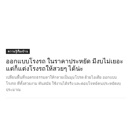
ความรู้เรื่องบ้าน
ออกแบบโรงรถ ในราคาประหยัด มีงบไม่เยอะ
แต่ก็แต่งโรงรถให้สวยๆ ได้น่ะ
เปลี่ยนพื้นที่จอดรถธรรมดาให้กลายเป็นมุมโปรด ด้วยไอเดีย ออกแบบ
โรงรถ ที่ทั้งสวยงาม ทันสมัย ใช้งานได้จริง และตอบโจทย์คนประหยัดงบ
ประมาณ