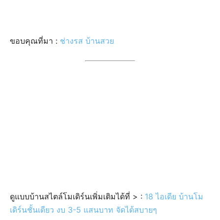
บ้านสไตล์มินิมอล
11 แบบบ้านสไตล์มินิมอลงบน้อย เรียบง่าย
สบายตา น่าอยู่
วันนี้เราได้รวม แบบบ้านสไตล์มินิมอลงบน้อย มาให้ทุกๆ ท่านได้ดูกันเป็น
แบบอย่าง บอกได้เลยว่ามีแต่ผลงานดีๆ หลังสวยๆ ในราคาที่ประหยัดงบ
ประมาณ
บ้านทรงไทย
20 ไอเดียแบบ บ้านทรงไทยหลังเล็กๆ สวยงาม