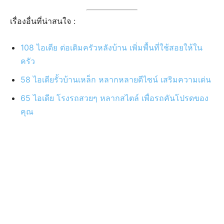
น่าอยู่แบบไทยยุคเก่า
สำหรับใครที่ชอบความเป็นไทยและกำลังมองหาไอเดียแบบ บ้านทรงไทย
หลังเล็กๆ ไว้สร้างเพื่ออยู่อาศัยหรือสร้างไว้เป็นบ้านสวนหลังเล็ก
บ้านงบ 1 แสน - 3 แสนบาท
บ้านสไตล์ลอฟท์งบ 3 แสน ขนาด 1 ห้องนอน 1
ห้องน้ำ
ไอเดียแบบ บ้านสไตล์ลอฟท์งบ 3 แสน ขนาด 1 ห้องนอน 1 ห้องน้ำ หลัก
กะทัดรัด สวยงามน่าอยู่ ราคาประหยัด สำหรับครอบครัวขนาดเล็ก