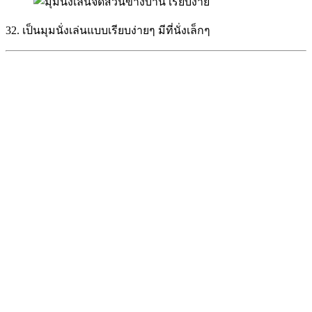
32. เป็นมุมนั่งเล่นแบบเรียบง่ายๆ มีที่นั่งเล็กๆ
33. พื้นปูด้วยแผ่นไม้สวยๆ มีมุมนั่งพร้อมเบาะนุ่มๆ ไว้นั่งพักผ่อน
34. พื้นที่นั่งเล่น ปูพื้นและที่นั่งเป็นไม้ และยังมีไม้ระแนงไว้บัง
แดดด้วย
35.จัดเป็นพื้นที่นั่งส่วนตัวของครอบครัว เวลามีปาร์ตี้เล็กๆ