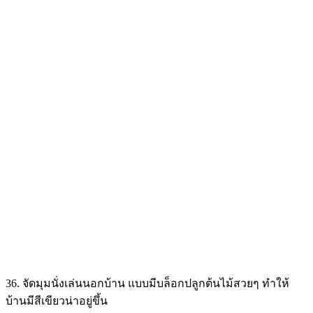
แต่งห้องนอน
แต่งห้องนอนขนาดเล็ก 3×4 เมตร เรียบง่ายสไตล์มูจิ
ไอเดียการแต่งห้องนอนขนาดเล็ก 3x4 เมตร ให้น่ารักสดใสถูกใจวัย
ยุคใหม่ด้วยสไตล์มูจิ ที่เน้นเฟอร์เจอร์ไม้ชิ้นเล็กเป็นหลักทำให้ดูเป็
ระเบียบ