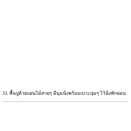
36. จัดมุมนั่งเล่นนอกบ้าน แบบมีบล็อกปลูกต้นไม้สวยๆ ทำให้
บ้านมีสีเขียวน่าอยู่ขึ้น
37. ตกแต่งมุมนั่งเล่นนอกบ้าน มีสนามหญ้า พร้อมพื้นที่โล่งๆ รับ
อากาศเย็นๆ
38. สุดท้ายเป็นแบบแนวใกล้ชิดธรรมชาติ วางหินเป็นทางเดิน
พร้อมมีมุมนั่งที่อบอุ่นๆ
รูปภาพจาก :
pinterest.com
เรื่องอื่นที่น่าสนใจ :
แนะนำ 4 เทรนด์ การเลือกเฟอร์นิเจอร์ ให้เข้ากับสไตล์การ