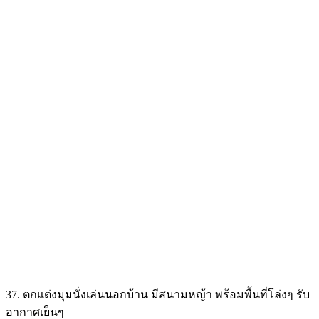
21 ไอเดีย ประตูบ้านทรงไทย ทำจากไม้สไตล์ไทยโบราณ
สำหรับคนที่ชอบบ้านสไตล์ไทยๆ และกำลังนึกออกแบบ ประตู
บ้านทรงไทย ให้มีความสวยงามเป็นเอกลักษณ์แต่ยังนึกไอเดียไม่
ลองมาดูไอเดียดีๆ กันก่อนครับ
แต่งห้องทำงาน