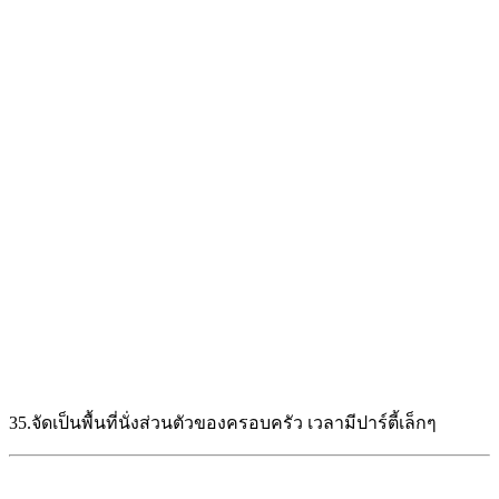
แต่งห้องครัว
29 ไอเดียทำ ระแนง แบบห้องครัวนอกบ้าน สไตล์ไทยๆ
ใครกำลังมองหา ไอเดียการทำ ระแนง แบบห้องครัวนอกบ้าน เพื่อ
ห้องครัวให้โล่งโปร่ง ระบายอากาศร้อนตอนทำอาหารได้ดี ลองม
ไอเดียดีๆ กันครับ