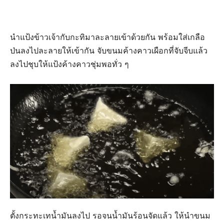
นำแป้งข้าวเจ้ากับกะทิมาละลายเข้าด้วยกัน พร้อมใส่เกลือ
ป่นลงไปละลายให้เข้ากัน จับขนมค้างคาวเผือกที่จับจีบแล้ว
ลงไปชุบให้แป้งค้างคาวชุ่มพอทั่ว ๆ
ตั้งกระทะเทน้ำมันลงไป รอจนน้ำมันร้อนจัดแล้ว ให้นำขนม