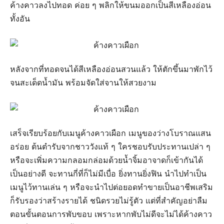
ค้างคาวลงไปทอด ค่อย ๆ พลิกให้ขนมออกเป็นสีเหลืองอ่อน
ทั้งอัน
หลังจากที่ทอดจนได้สีเหลืองอ่อนสวนแล้ว ให้ตักขึ้นมาพักไว้
จนสะเด็ดน้ำมัน พร้อมจัดใส่จานให้สวยงาม
เสร็จเรียบร้อยกับเมนูค้างคาวเผือก เมนูของว่างโบราณแสน
อร่อย ต้นตำรับจากชาววังแท้ ๆ ใครชอบรับประทานเปล่า ๆ
หรือจะเพิ่มความกลอมกล่อมด้วยน้ำจิ้มอาจาดก็เข้ากันได้
เป็นอย่างดี จะทานกี่ที่ก็ไม่มีเบื่อ ยิ่งทานยิ่งฟิน นำไปทำเป็น
เมนูไว้ทานเล่น ๆ หรือจะนำไปต่อยอดทำขายเป็นอาชีพเสริม
ก็รับรองว่าสร้างรายได้ ชนิดรวยไม่รู้ตัว แต่ที่สำคัญอย่าลืม
ตอนขั้นตอนการพับขอบ เพราะหากพับไม่ดีจะไม่ได้ค้างคาว