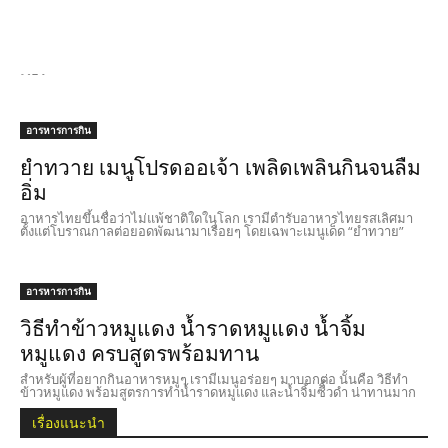
เมื่อไหร่ พร้อมนำมาทอด
วันนี้เราจะพามาดู วิธีทำปลาสละเค็ม เก็บไว้กิน เนื่องจากตากในที่ร่มได้
และเก็บได้หลายวัน พร้อมนำมาทอดหอมๆ ทานกับข้าวสวยร้อยๆ อร่อยฟิน
เว่อร์
อารหารการกิน
ยำทวาย เมนูโปรดออเจ้า เพลิดเพลินกินจนลืม
อิ่ม
อาหารไทยขึ้นชื่อว่าไม่แพ้ชาติใดในโลก เรามีตำรับอาหารไทยรสเลิศมา
ตั้งแต่โบราณกาลต่อยอดพัฒนามาเรื่อยๆ โดยเฉพาะเมนูเด็ด “ยำทวาย”
อารหารการกิน
วิธีทำข้าวหมูแดง น้ำราดหมูแดง น้ำจิ้ม
หมูแดง ครบสูตรพร้อมทาน
สำหรับผู้ที่อยากกินอาหารหมูๆ เรามีเมนูอร่อยๆ มาบอกต่อ นั้นคือ วิธีทำ
ข้าวหมูแดง พร้อมสูตรการทำน้ำราดหมูแดง และน้ำจิ้มซีิ้วดำ น่าทานมาก
เรื่องแนะนำ