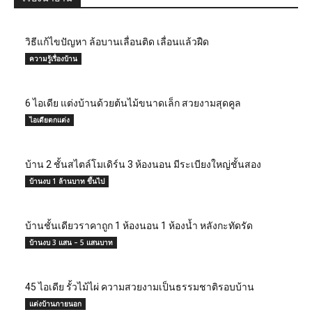
วิธีแก้ไขปัญหา ล้อบานเลื่อนติด เลื่อนแล้วฝืด
ความรู้เรื่องบ้าน
6 ไอเดีย แต่งบ้านด้วยต้นไม้ขนาดเล็ก สวยงามสุดคูล
ไอเดียตกแต่ง
บ้าน 2 ชั้นสไตล์โมเดิร์น 3 ห้องนอน มีระเบียงใหญ่ชั้นสอง
บ้านงบ 1 ล้านบาท ขึ้นไป
บ้านชั้นเดียวราคาถูก 1 ห้องนอน 1 ห้องน้ำ หลังกะทัดรัด
บ้านงบ 3 แสน – 5 แสนบาท
45 ไอเดีย รั้วไม้ไผ่ ความสวยงามเป็นธรรมชาติรอบบ้าน
แต่งบ้านภายนอก