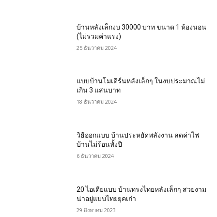
บ้านหลังเล็กงบ 30000 บาท ขนาด 1 ห้องนอน
(ไม่รวมค่าแรง)
25 ธันวาคม 2024
แบบบ้านโมเดิร์นหลังเล็กๆ ในงบประมาณไม่
เกิน 3 แสนบาท
18 ธันวาคม 2024
วิธีออกแบบ บ้านประหยัดพลังงาน ลดค่าไฟ
บ้านไม่ร้อนทั้งปี
6 ธันวาคม 2024
20 ไอเดียแบบ บ้านทรงไทยหลังเล็กๆ สวยงาม
น่าอยู่แบบไทยยุคเก่า
29 สิงหาคม 2023