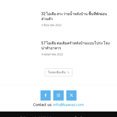
32 ไอเดีย สระว่ายน้ำหลังบ้าน พื้นที่พักผ่อน
ส่วนตัว
5 มิถุนายน 2022
57 ไอเดีย ต่อเติมครัวหลังบ้านแบบโปร่ง โล่ง
น่าทำอาหาร
4 พฤษภาคม 2022
โหลดเพิ่มเติม
Contact us:
info@baanaz.com