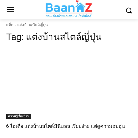
แท็ก
แต่งบ้านสไตล์ญี่ปุ่น
Tag:
แต่งบ้านสไตล์ญี่ปุ่น
ความรู้เรื่องบ้าน
6 ไอเดีย แต่งบ้านสไตล์มินิมอล เรียบง่าย แต่ดูความอบอุ่น