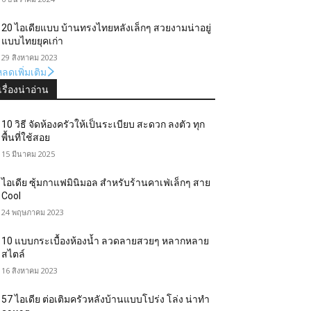
20 ไอเดียแบบ บ้านทรงไทยหลังเล็กๆ สวยงามน่าอยู่
แบบไทยยุคเก่า
29 สิงหาคม 2023
ลดเพิ่มเติม
เรื่องน่าอ่าน
10 วิธี จัดห้องครัวให้เป็นระเบียบ สะดวก ลงตัว ทุก
พื้นที่ใช้สอย
15 มีนาคม 2025
ไอเดีย ซุ้มกาแฟมินิมอล สำหรับร้านคาเฟ่เล็กๆ สาย
Cool
24 พฤษภาคม 2023
10 แบบกระเบื้องห้องน้ำ ลวดลายสวยๆ หลากหลาย
สไตล์
16 สิงหาคม 2023
57 ไอเดีย ต่อเติมครัวหลังบ้านแบบโปร่ง โล่ง น่าทำ