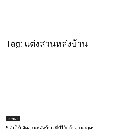
Tag:
แต่งสวนหลังบ้าน
แต่งสวน
5 ต้นไม้ จัดสวนหลังบ้าน ที่มีไว้แล้วดูแนวสุดๆ