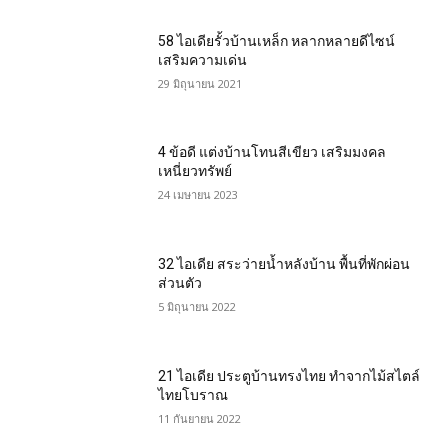
58 ไอเดียรั้วบ้านเหล็ก หลากหลายดีไซน์
เสริมความเด่น
29 มิถุนายน 2021
4 ข้อดี แต่งบ้านโทนสีเขียว เสริมมงคล
เหนี่ยวทรัพย์
24 เมษายน 2023
32 ไอเดีย สระว่ายน้ำหลังบ้าน พื้นที่พักผ่อน
ส่วนตัว
5 มิถุนายน 2022
21 ไอเดีย ประตูบ้านทรงไทย ทำจากไม้สไตล์
ไทยโบราณ
11 กันยายน 2022