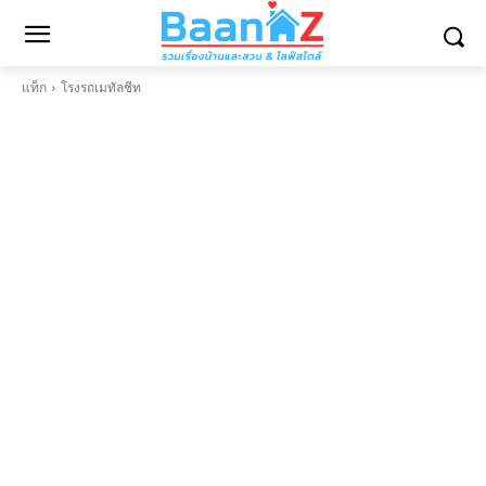
แท็ก
โรงรถเมทัลชีท