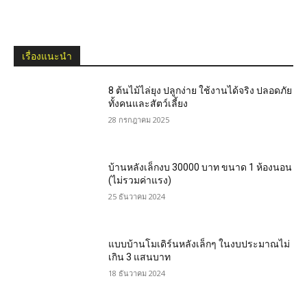
เรื่องแนะนำ
8 ต้นไม้ไล่ยุง ปลูกง่าย ใช้งานได้จริง ปลอดภัย
ทั้งคนและสัตว์เลี้ยง
28 กรกฎาคม 2025
บ้านหลังเล็กงบ 30000 บาท ขนาด 1 ห้องนอน
(ไม่รวมค่าแรง)
25 ธันวาคม 2024
แบบบ้านโมเดิร์นหลังเล็กๆ ในงบประมาณไม่
เกิน 3 แสนบาท
18 ธันวาคม 2024