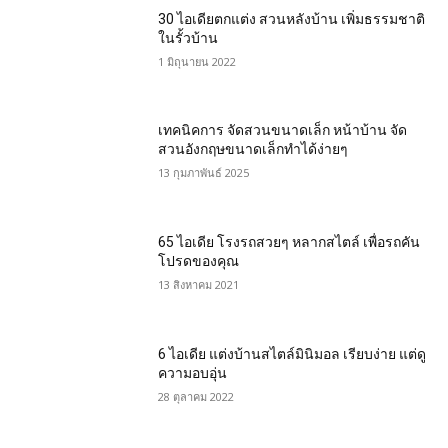
30 ไอเดียตกแต่ง สวนหลังบ้าน เพิ่มธรรมชาติ
ในรั้วบ้าน
1 มิถุนายน 2022
เทคนิคการ จัดสวนขนาดเล็ก หน้าบ้าน จัด
สวนอังกฤษขนาดเล็กทำได้ง่ายๆ
13 กุมภาพันธ์ 2025
65 ไอเดีย โรงรถสวยๆ หลากสไตล์ เพื่อรถคัน
โปรดของคุณ
13 สิงหาคม 2021
6 ไอเดีย แต่งบ้านสไตล์มินิมอล เรียบง่าย แต่ดู
ความอบอุ่น
28 ตุลาคม 2022