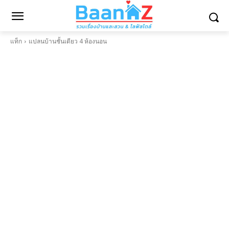
แท็ก
แปลนบ้านชั้นเดียว 4 ห้องนอน