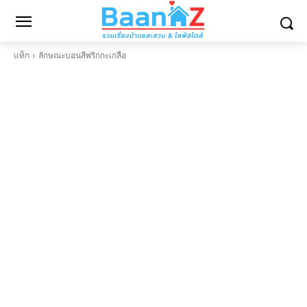
แท็ก
ลักษณะบอนสีพริก​กะ​เกลือ