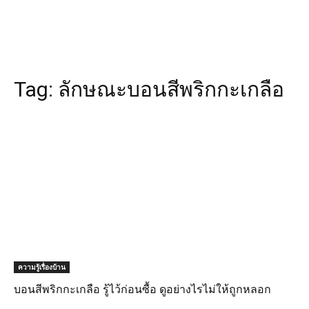
Tag:
ลักษณะบอนสีพริก​กะ​เกลือ
ความรู้เรื่องบ้าน
บอนสีพริก​กะ​เกลือ รู้ไว้ก่อนซื้อ ดูอย่างไรไม่ให้ถูกหลอก