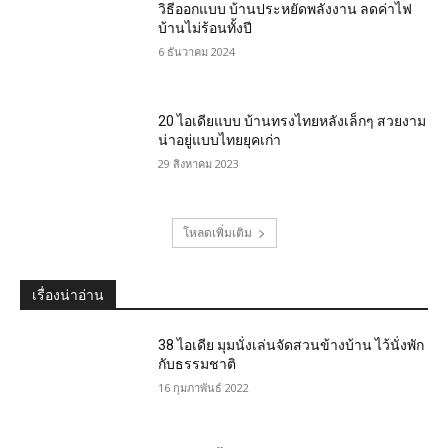
วิธีออกแบบ บ้านประหยัดพลังงาน ลดค่าไฟ
บ้านไม่ร้อนทั้งปี
6 ธันวาคม 2024
20 ไอเดียแบบ บ้านทรงไทยหลังเล็กๆ สวยงาม
น่าอยู่แบบไทยยุคเก่า
29 สิงหาคม 2023
โหลดเพิ่มเติม
เรื่องน่าอ่าน
38 ไอเดีย มุมนั่งเล่นจัดสวนข้างบ้าน ไว้นั่งพัก
กับธรรมชาติ
16 กุมภาพันธ์ 2022