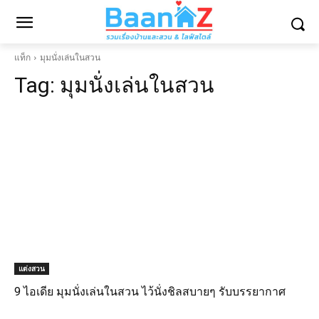
แท็ก
มุมนั่งเล่นในสวน
Tag:
มุมนั่งเล่นในสวน
แต่งสวน
9 ไอเดีย มุมนั่งเล่นในสวน ไว้นั่งชิลสบายๆ รับบรรยากาศ