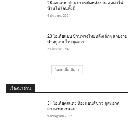
วิธีออกแบบ บ้านประหยัดพลังงาน ลดค่าไฟ
บ้านไม่ร้อนทั้งปี
6 ธันวาคม 2024
20 ไอเดียแบบ บ้านทรงไทยหลังเล็กๆ สวยงาม
น่าอยู่แบบไทยยุคเก่า
29 สิงหาคม 2023
โหลดเพิ่มเติม
เรื่องน่าอ่าน
31 ไอเดียตกแต่ง ห้องนอนสีขาว ดูสะอาด
สวยงามน่านอน
9 กรกฎาคม 2022