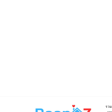
รวม
แบบ