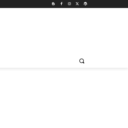
สไตล์
ไอเดียแต่งบ้านและสวน
ความรู้เรื่องบ้าน
ข่าวบ้าน