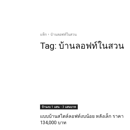
แท็ก
บ้านลอฟท์ในสวน
Tag:
บ้านลอฟท์ในสวน
บ้านงบ 1 แสน - 3 แสนบาท
แบบบ้านสไตล์ลอฟท์งบน้อย หลังเล็ก ราคา
134,000 บาท