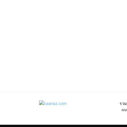
รวม
แบบ