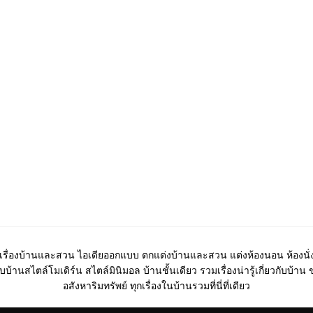
เรื่องบ้านและสวน ไอเดียออกแบบ ตกแต่งบ้านและสวน แต่งห้องนอน ห้องนั่ง
บ้านสไตล์โมเดิร์น สไตล์มินิมอล บ้านชั้นเดียว รวมเรื่องน่ารู้เกี่ยวกับบ้าน 
อสังหาริมทรัพย์ ทุกเรื่องในบ้านรวมที่นี่ที่เดียว