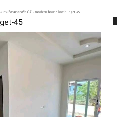
นบาท ก็สามารถสร้างได้
modern-house-low-budget-45
get-45