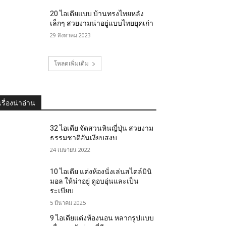
20 ไอเดียแบบ บ้านทรงไทยหลัง
เล็กๆ สวยงามน่าอยู่แบบไทยยุคเก่า
29 สิงหาคม 2023
โหลดเพิ่มเติม
เรื่องน่าอ่าน
32 ไอเดีย จัดสวนหินญี่ปุ่น สวยงาม
ธรรมชาติอันเงียบสงบ
24 เมษายน 2022
10 ไอเดีย แต่งห้องนั่งเล่นสไตล์มินิ
มอล ให้น่าอยู่ ดูอบอุ่นและเป็น
ระเบียบ
5 มีนาคม 2025
9 ไอเดียแต่งห้องนอน หลากรูปแบบ