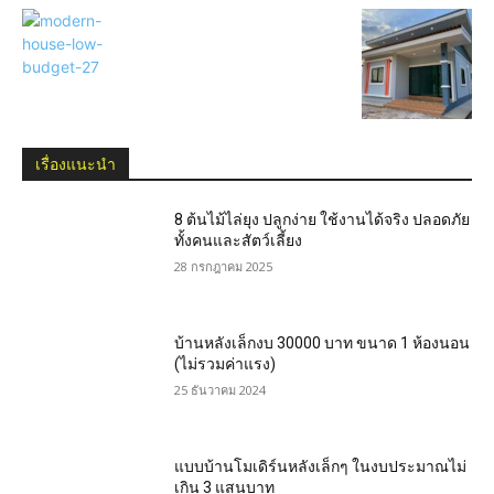
เรื่องแนะนำ
8 ต้นไม้ไล่ยุง ปลูกง่าย ใช้งานได้จริง ปลอดภัย
ทั้งคนและสัตว์เลี้ยง
28 กรกฎาคม 2025
บ้านหลังเล็กงบ 30000 บาท ขนาด 1 ห้องนอน
(ไม่รวมค่าแรง)
25 ธันวาคม 2024
แบบบ้านโมเดิร์นหลังเล็กๆ ในงบประมาณไม่
เกิน 3 แสนบาท