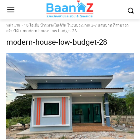
หน้าแรก
18 ไอเดีย บ้านทรงโมเดิร์น ในงบประมาณ 3-7 แสนบาท ก็สามารถ
สร้างได้
modern-house-low-budget-28
modern-house-low-budget-28