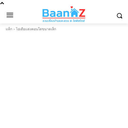
แท็ก
ไอเดียแต่งคอนโดขนาดเล็ก