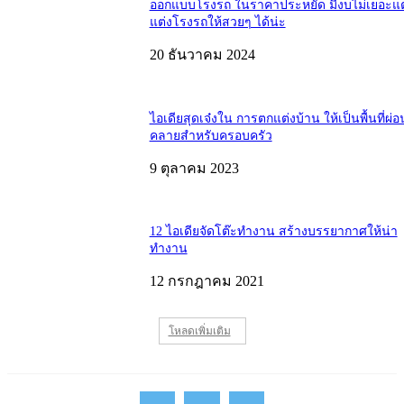
ออกแบบโรงรถ ในราคาประหยัด มีงบไม่เยอะแต่
แต่งโรงรถให้สวยๆ ได้น่ะ
20 ธันวาคม 2024
ไอเดียสุดเจ๋งใน การตกแต่งบ้าน ให้เป็นพื้นที่ผ่อ
คลายสำหรับครอบครัว
9 ตุลาคม 2023
12 ไอเดียจัดโต๊ะทำงาน สร้างบรรยากาศให้น่า
ทำงาน
12 กรกฎาคม 2021
โหลดเพิ่มเติม