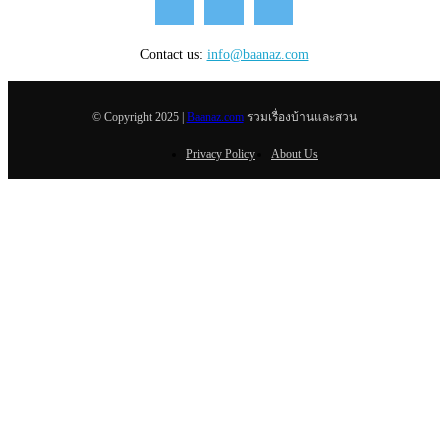
Contact us:
info@baanaz.com
© Copyright 2025 |
Baanaz.com
รวมเรื่องบ้านและสวน
Privacy Policy
About Us