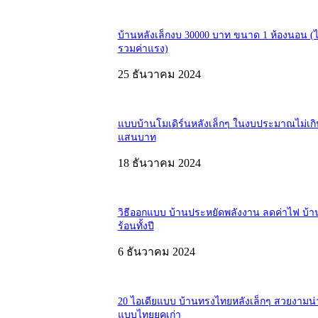
บ้านหลังเล็กงบ 30000 บาท ขนาด 1 ห้องนอน (ไ
รวมค่าแรง)
25 ธันวาคม 2024
แบบบ้านโมเดิร์นหลังเล็กๆ ในงบประมาณไม่เกิ
แสนบาท
18 ธันวาคม 2024
วิธีออกแบบ บ้านประหยัดพลังงาน ลดค่าไฟ บ้า
ร้อนทั้งปี
6 ธันวาคม 2024
20 ไอเดียแบบ บ้านทรงไทยหลังเล็กๆ สวยงามน่า
แบบไทยยุคเก่า