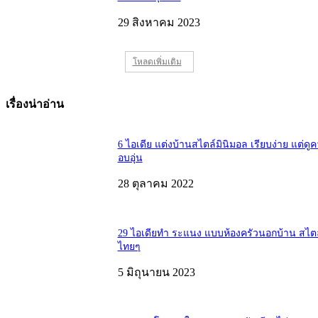
29 สิงหาคม 2023
โหลดเพิ่มเติม
เรื่องน่าอ่าน
6 ไอเดีย แต่งบ้านสไตล์มินิมอล เรียบง่าย แต่ดู
อบอุ่น
28 ตุลาคม 2022
29 ไอเดียทำ ระแนง แบบห้องครัวนอกบ้าน สไตล
ไทยๆ
5 มิถุนายน 2023