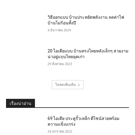
วิธีออกแบบ บ้านประหยัดพลังงาน ลดค่าไฟ
บ้านไม่ร้อนทั้งปี
6 ธันวาคม 2024
20 ไอเดียแบบ บ้านทรงไทยหลังเล็กๆ สวยงาม
น่าอยู่แบบไทยยุคเก่า
29 สิงหาคม 2023
โหลดเพิ่มเติม
เรื่องน่าอ่าน
69 ไอเดีย ประตูรั้วเหล็ก ดีไซน์สวยพร้อม
ความแข็งแกร่ง
26 มกราคม 2022