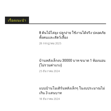
เรื่องแนะนำ
8 ต้นไม้ไล่ยุง ปลูกง่าย ใช้งานได้จริง ปลอดภัย
ทั้งคนและสัตว์เลี้ยง
28 กรกฎาคม 2025
บ้านหลังเล็กงบ 30000 บาท ขนาด 1 ห้องนอน
(ไม่รวมค่าแรง)
25 ธันวาคม 2024
แบบบ้านโมเดิร์นหลังเล็กๆ ในงบประมาณไม่
เกิน 3 แสนบาท
18 ธันวาคม 2024