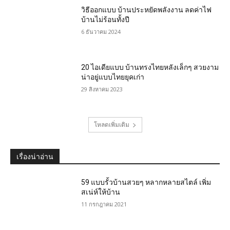
วิธีออกแบบ บ้านประหยัดพลังงาน ลดค่าไฟ
บ้านไม่ร้อนทั้งปี
6 ธันวาคม 2024
20 ไอเดียแบบ บ้านทรงไทยหลังเล็กๆ สวยงาม
น่าอยู่แบบไทยยุคเก่า
29 สิงหาคม 2023
โหลดเพิ่มเติม
เรื่องน่าอ่าน
59 แบบรั้วบ้านสวยๆ หลากหลายสไตล์ เพิ่ม
สเน่ห์ให้บ้าน
11 กรกฎาคม 2021