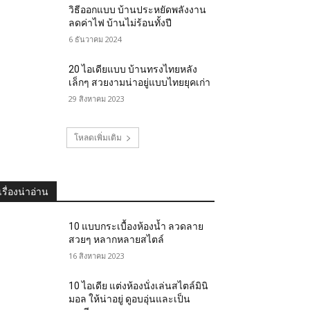
วิธีออกแบบ บ้านประหยัดพลังงาน
ลดค่าไฟ บ้านไม่ร้อนทั้งปี
6 ธันวาคม 2024
20 ไอเดียแบบ บ้านทรงไทยหลัง
เล็กๆ สวยงามน่าอยู่แบบไทยยุคเก่า
29 สิงหาคม 2023
โหลดเพิ่มเติม
เรื่องน่าอ่าน
10 แบบกระเบื้องห้องน้ำ ลวดลาย
สวยๆ หลากหลายสไตล์
16 สิงหาคม 2023
10 ไอเดีย แต่งห้องนั่งเล่นสไตล์มินิ
มอล ให้น่าอยู่ ดูอบอุ่นและเป็น