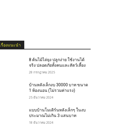
เรื่องแนะนำ
8 ต้นไม้ไล่ยุง ปลูกง่าย ใช้งานได้
จริง ปลอดภัยทั้งคนและสัตว์เลี้ยง
28 กรกฎาคม 2025
บ้านหลังเล็กงบ 30000 บาท ขนาด
1 ห้องนอน (ไม่รวมค่าแรง)
25 ธันวาคม 2024
แบบบ้านโมเดิร์นหลังเล็กๆ ในงบ
ประมาณไม่เกิน 3 แสนบาท
18 ธันวาคม 2024