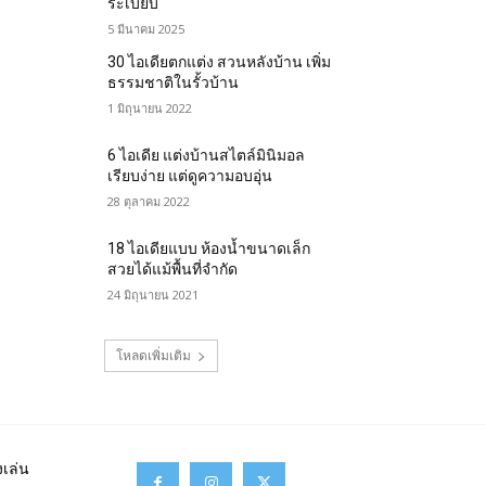
ระเบียบ
5 มีนาคม 2025
30 ไอเดียตกแต่ง สวนหลังบ้าน เพิ่ม
ธรรมชาติในรั้วบ้าน
1 มิถุนายน 2022
6 ไอเดีย แต่งบ้านสไตล์มินิมอล
เรียบง่าย แต่ดูความอบอุ่น
28 ตุลาคม 2022
18 ไอเดียแบบ ห้องน้ำขนาดเล็ก
สวยได้แม้พื้นที่จำกัด
24 มิถุนายน 2021
โหลดเพิ่มเติม
เล่น