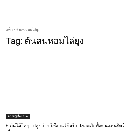
แท็ก
ต้นสนหอมไล่ยุง
Tag:
ต้นสนหอมไล่ยุง
ความรู้เรื่องบ้าน
8 ต้นไม้ไล่ยุง ปลูกง่าย ใช้งานได้จริง ปลอดภัยทั้งคนและสัตว์