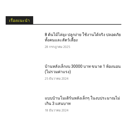
เรื่องแนะนำ
8 ต้นไม้ไล่ยุง ปลูกง่าย ใช้งานได้จริง ปลอดภัย
ทั้งคนและสัตว์เลี้ยง
28 กรกฎาคม 2025
บ้านหลังเล็กงบ 30000 บาท ขนาด 1 ห้องนอน
(ไม่รวมค่าแรง)
25 ธันวาคม 2024
แบบบ้านโมเดิร์นหลังเล็กๆ ในงบประมาณไม่
เกิน 3 แสนบาท
18 ธันวาคม 2024