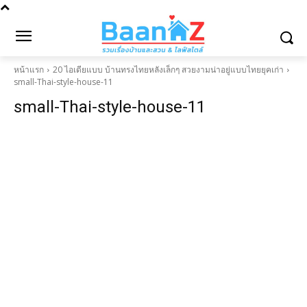
หน้าแรก
20 ไอเดียแบบ บ้านทรงไทยหลังเล็กๆ สวยงามน่าอยู่แบบไทยยุคเก่า
small-Thai-style-house-11
small-Thai-style-house-11