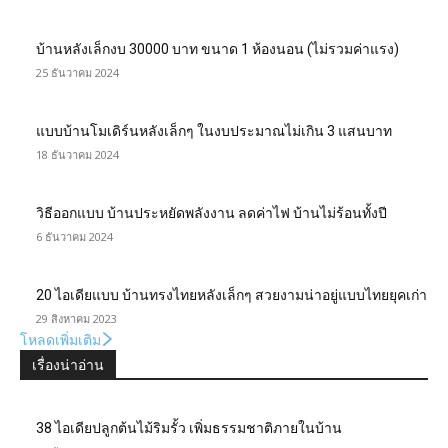
บ้านหลังเล็กงบ 30000 บาท ขนาด 1 ห้องนอน (ไม่รวมค่าแรง)
25 ธันวาคม 2024
แบบบ้านโมเดิร์นหลังเล็กๆ ในงบประมาณไม่เกิน 3 แสนบาท
18 ธันวาคม 2024
วิธีออกแบบ บ้านประหยัดพลังงาน ลดค่าไฟ บ้านไม่ร้อนทั้งปี
6 ธันวาคม 2024
20 ไอเดียแบบ บ้านทรงไทยหลังเล็กๆ สวยงามน่าอยู่แบบไทยยุคเก่า
29 สิงหาคม 2023
โหลดเพิ่มเติม
เรื่องน่าอ่าน
38 ไอเดียปลูกต้นไม้ริมรั้ว เพิ่มธรรมชาติภายในบ้าน