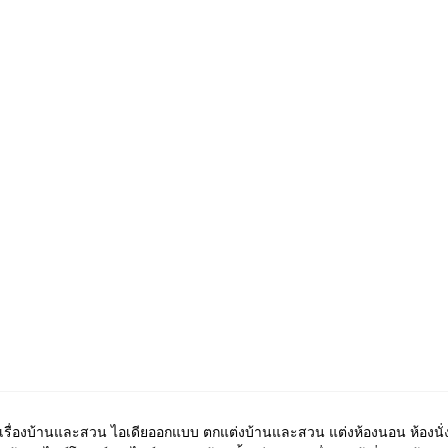
เรื่องบ้านและสวน ไอเดียออกแบบ ตกแต่งบ้านและสวน แต่งห้องนอน ห้องนั่ง