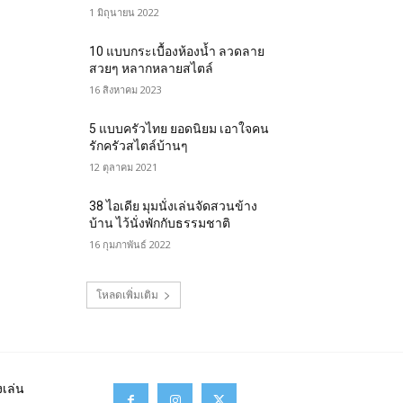
1 มิถุนายน 2022
10 แบบกระเบื้องห้องน้ำ ลวดลาย
สวยๆ หลากหลายสไตล์
16 สิงหาคม 2023
5 แบบครัวไทย ยอดนิยม เอาใจคน
รักครัวสไตล์บ้านๆ
12 ตุลาคม 2021
38 ไอเดีย มุมนั่งเล่นจัดสวนข้าง
บ้าน ไว้นั่งพักกับธรรมชาติ
16 กุมภาพันธ์ 2022
โหลดเพิ่มเติม
เล่น