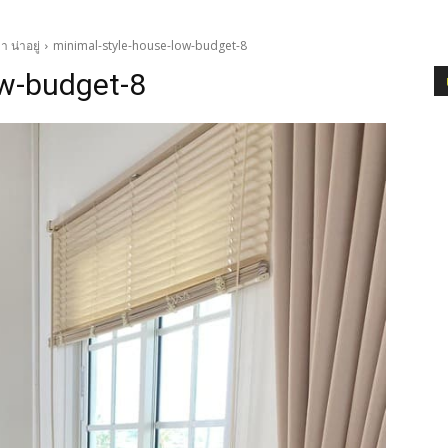
 น่าอยู่
minimal-style-house-low-budget-8
ow-budget-8