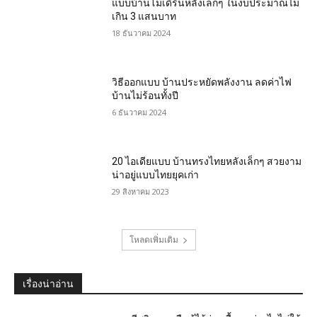
แบบบ้านโมเดิร์นหลังเล็กๆ ในงบประมาณไม่
เกิน 3 แสนบาท
18 ธันวาคม 2024
วิธีออกแบบ บ้านประหยัดพลังงาน ลดค่าไฟ
บ้านไม่ร้อนทั้งปี
6 ธันวาคม 2024
20 ไอเดียแบบ บ้านทรงไทยหลังเล็กๆ สวยงาม
น่าอยู่แบบไทยยุคเก่า
29 สิงหาคม 2023
โหลดเพิ่มเติม
เรื่องน่าอ่าน