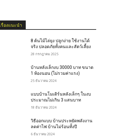
เรื่องแนะนำ
8 ต้นไม้ไล่ยุง ปลูกง่าย ใช้งานได้
จริง ปลอดภัยทั้งคนและสัตว์เลี้ยง
28 กรกฎาคม 2025
บ้านหลังเล็กงบ 30000 บาท ขนาด
1 ห้องนอน (ไม่รวมค่าแรง)
25 ธันวาคม 2024
แบบบ้านโมเดิร์นหลังเล็กๆ ในงบ
ประมาณไม่เกิน 3 แสนบาท
18 ธันวาคม 2024
วิธีออกแบบ บ้านประหยัดพลังงาน
ลดค่าไฟ บ้านไม่ร้อนทั้งปี
6 ธันวาคม 2024