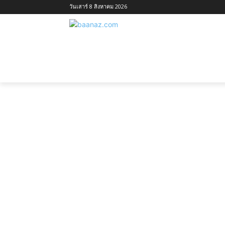
วันเสาร์ 8 สิงหาคม 2026
หน้าแรก
ไอเดียบ้านตามประเภท
ไอเ