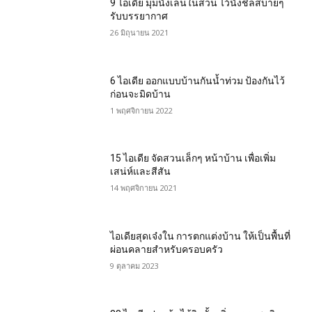
9 ไอเดีย มุมนั่งเล่นในสวน ไว้นั่งชิลสบายๆ
รับบรรยากาศ
26 มิถุนายน 2021
6 ไอเดีย ออกแบบบ้านกันน้ำท่วม ป้องกันไว้
ก่อนจะมิดบ้าน
1 พฤศจิกายน 2022
15 ไอเดีย จัดสวนเล็กๆ หน้าบ้าน เพื่อเพิ่ม
เสน่ห์และสีสัน
14 พฤศจิกายน 2021
ไอเดียสุดเจ๋งใน การตกแต่งบ้าน ให้เป็นพื้นที่
ผ่อนคลายสำหรับครอบครัว
9 ตุลาคม 2023