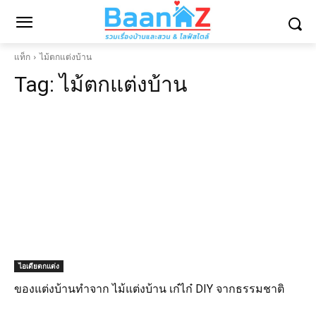
แท็ก
ไม้ตกแต่งบ้าน
Tag:
ไม้ตกแต่งบ้าน
ไอเดียตกแต่ง
ของแต่งบ้านทำจาก ไม้แต่งบ้าน เก๋ไก๋ DIY จากธรรมชาติ