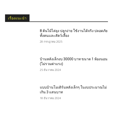
เรื่องแนะนำ
8 ต้นไม้ไล่ยุง ปลูกง่าย ใช้งานได้จริง ปลอดภัย
ทั้งคนและสัตว์เลี้ยง
28 กรกฎาคม 2025
บ้านหลังเล็กงบ 30000 บาท ขนาด 1 ห้องนอน
(ไม่รวมค่าแรง)
25 ธันวาคม 2024
แบบบ้านโมเดิร์นหลังเล็กๆ ในงบประมาณไม่
เกิน 3 แสนบาท
18 ธันวาคม 2024