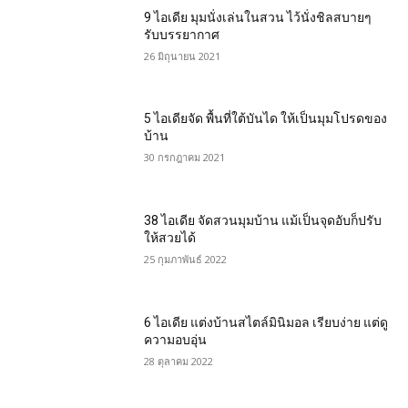
9 ไอเดีย มุมนั่งเล่นในสวน ไว้นั่งชิลสบายๆ
รับบรรยากาศ
26 มิถุนายน 2021
5 ไอเดียจัด พื้นที่ใต้บันได ให้เป็นมุมโปรดของ
บ้าน
30 กรกฎาคม 2021
38 ไอเดีย จัดสวนมุมบ้าน แม้เป็นจุดอับก็ปรับ
ให้สวยได้
25 กุมภาพันธ์ 2022
6 ไอเดีย แต่งบ้านสไตล์มินิมอล เรียบง่าย แต่ดู
ความอบอุ่น
28 ตุลาคม 2022