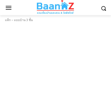
แท็ก
แบบบ้าน 3 ชั้น