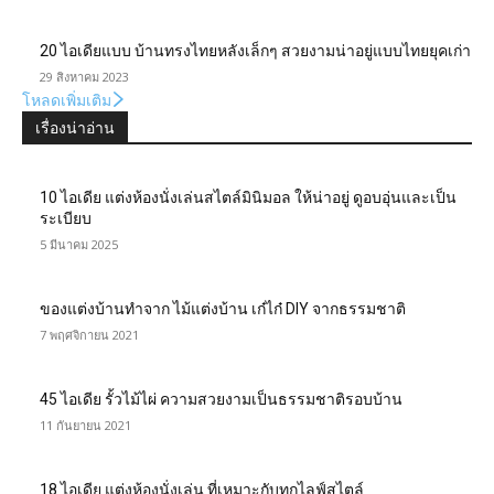
20 ไอเดียแบบ บ้านทรงไทยหลังเล็กๆ สวยงามน่าอยู่แบบไทยยุคเก่า
29 สิงหาคม 2023
โหลดเพิ่มเติม
เรื่องน่าอ่าน
10 ไอเดีย แต่งห้องนั่งเล่นสไตล์มินิมอล ให้น่าอยู่ ดูอบอุ่นและเป็น
ระเบียบ
5 มีนาคม 2025
ของแต่งบ้านทำจาก ไม้แต่งบ้าน เก๋ไก๋ DIY จากธรรมชาติ
7 พฤศจิกายน 2021
45 ไอเดีย รั้วไม้ไผ่ ความสวยงามเป็นธรรมชาติรอบบ้าน
11 กันยายน 2021
18 ไอเดีย แต่งห้องนั่งเล่น ที่เหมาะกับทุกไลฟ์สไตล์