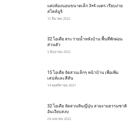
แต่งห้องนอนขนาดเล็ก 3×4 เมตร เรียบง่าย
สไตล์มูจิ
12 มีนาคม 2022
32 ไอเดีย สระว่ายน้ำหลังบ้าน พื้นที่พักผ่อน
ส่วนตัว
5 มิถุนายน 2022
15 ไอเดีย จัดสวนเล็กๆ หน้าบ้าน เพื่อเพิ่ม
เสน่ห์และสีสัน
14 พฤศจิกายน 2021
32 ไอเดีย จัดสวนหินญี่ปุ่น สวยงามธรรมชาติ
อันเงียบสงบ
24 เมษายน 2022