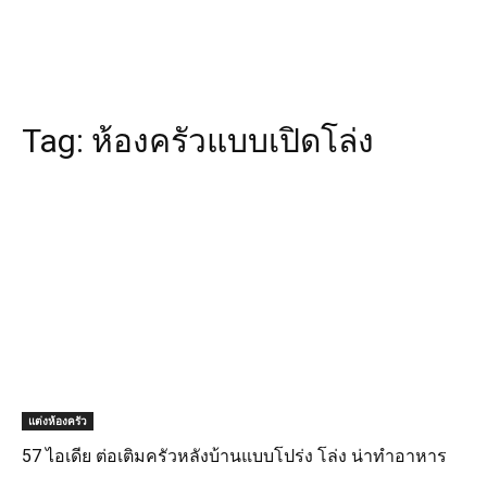
Tag:
ห้องครัวแบบเปิดโล่ง
แต่งห้องครัว
57 ไอเดีย ต่อเติมครัวหลังบ้านแบบโปร่ง โล่ง น่าทำอาหาร