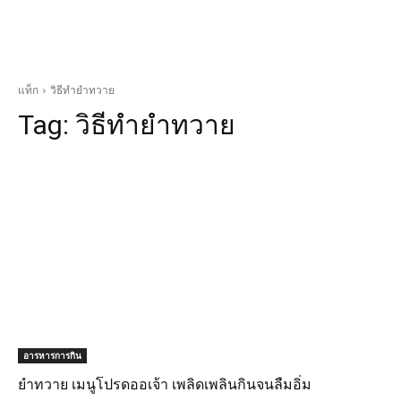
แท็ก
วิธีทำยำทวาย
Tag:
วิธีทำยำทวาย
อารหารการกิน
ยำทวาย เมนูโปรดออเจ้า เพลิดเพลินกินจนลืมอิ่ม