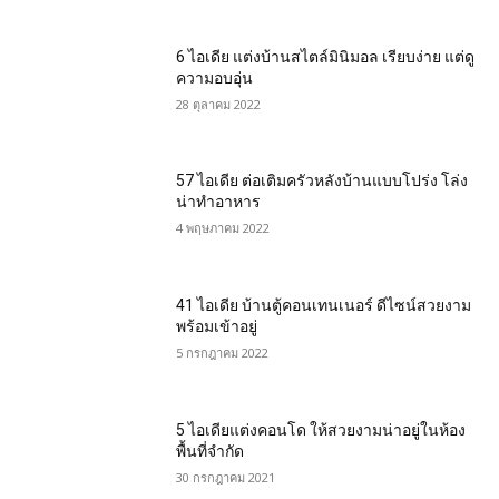
6 ไอเดีย แต่งบ้านสไตล์มินิมอล เรียบง่าย แต่ดู
ความอบอุ่น
28 ตุลาคม 2022
57 ไอเดีย ต่อเติมครัวหลังบ้านแบบโปร่ง โล่ง
น่าทำอาหาร
4 พฤษภาคม 2022
41 ไอเดีย บ้านตู้คอนเทนเนอร์ ดีไซน์สวยงาม
พร้อมเข้าอยู่
5 กรกฎาคม 2022
5 ไอเดียแต่งคอนโด ให้สวยงามน่าอยู่ในห้อง
พื้นที่จำกัด
30 กรกฎาคม 2021