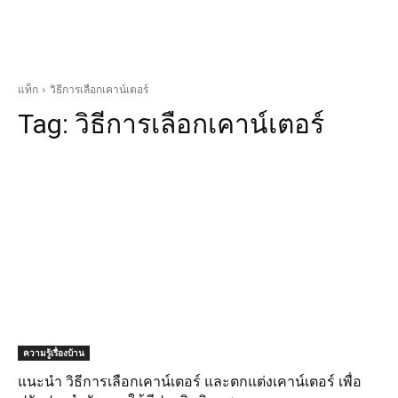
แท็ก
วิธีการเลือกเคาน์เตอร์
Tag:
วิธีการเลือกเคาน์เตอร์
ความรู้เรื่องบ้าน
แนะนำ วิธีการเลือกเคาน์เตอร์ และตกแต่งเคาน์เตอร์ เพื่อ