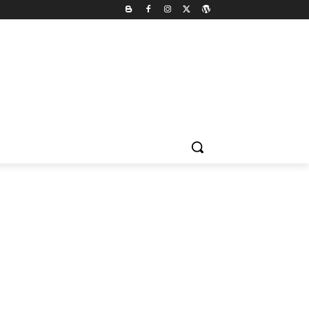
สไตล์
ไอเดียแต่งบ้านและสวน
ความรู้เรื่องบ้าน
ข่าวบ้าน