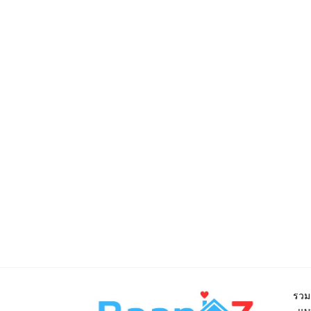
รวม
แบบ