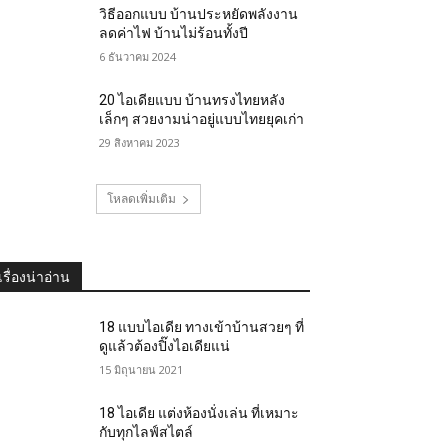
วิธีออกแบบ บ้านประหยัดพลังงาน
ลดค่าไฟ บ้านไม่ร้อนทั้งปี
6 ธันวาคม 2024
20 ไอเดียแบบ บ้านทรงไทยหลัง
เล็กๆ สวยงามน่าอยู่แบบไทยยุคเก่า
29 สิงหาคม 2023
โหลดเพิ่มเติม
เรื่องน่าอ่าน
18 แบบไอเดีย ทางเข้าบ้านสวยๆ ที่
ดูแล้วต้องปิ๊งไอเดียแน่
15 มิถุนายน 2021
18 ไอเดีย แต่งห้องนั่งเล่น ที่เหมาะ
กับทุกไลฟ์สไตล์