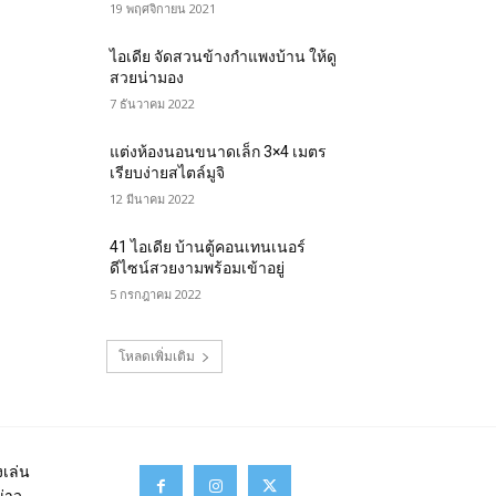
19 พฤศจิกายน 2021
ไอเดีย จัดสวนข้างกําแพงบ้าน ให้ดู
สวยน่ามอง
7 ธันวาคม 2022
แต่งห้องนอนขนาดเล็ก 3×4 เมตร
เรียบง่ายสไตล์มูจิ
12 มีนาคม 2022
41 ไอเดีย บ้านตู้คอนเทนเนอร์
ดีไซน์สวยงามพร้อมเข้าอยู่
5 กรกฎาคม 2022
โหลดเพิ่มเติม
เล่น
ข่าว