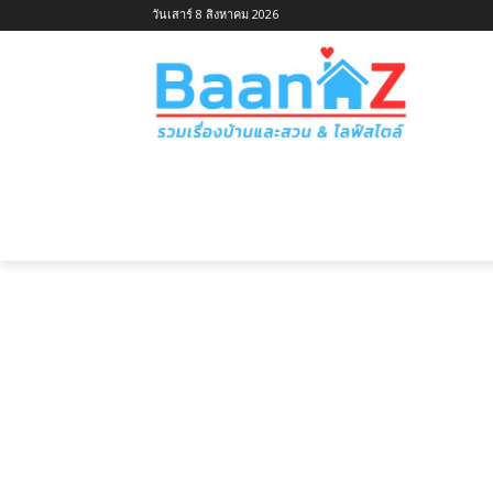
วันเสาร์ 8 สิงหาคม 2026
หน้าแรก
ไอเดียบ้านตามประเภท
ไอเ