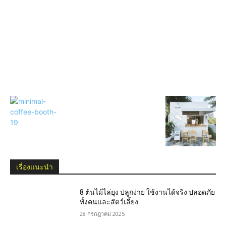
เรื่องแนะนำ
8 ต้นไม้ไล่ยุง ปลูกง่าย ใช้งานได้จริง ปลอดภัย
ทั้งคนและสัตว์เลี้ยง
28 กรกฎาคม 2025