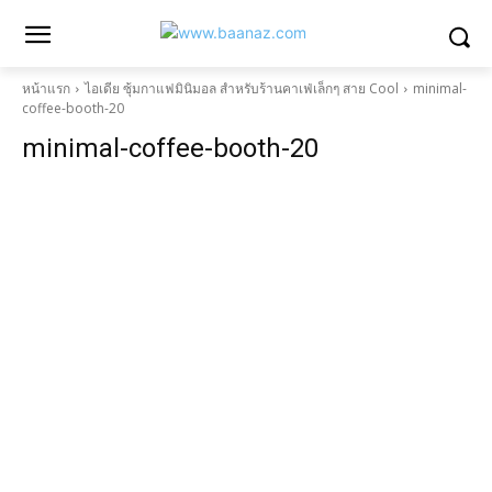
หน้าแรก
ไอเดีย ซุ้มกาแฟมินิมอล สำหรับร้านคาเฟ่เล็กๆ สาย Cool
minimal-
coffee-booth-20
minimal-coffee-booth-20