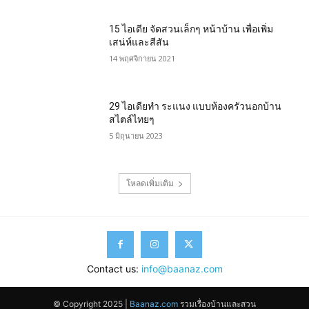
15 ไอเดีย จัดสวนเล็กๆ หน้าบ้าน เพื่อเพิ่ม
เสน่ห์และสีสัน
14 พฤศจิกายน 2021
29 ไอเดียทำ ระแนง แบบห้องครัวนอกบ้าน
สไตล์ไทยๆ
5 มิถุนายน 2023
โหลดเพิ่มเติม
Contact us:
info@baanaz.com
© Copyright 2025 |
Baanaz.com
รวมเรื่องบ้านและสวน