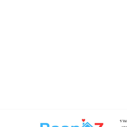
รวม
แบบ